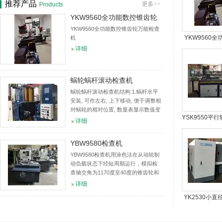
推荐产品
更多>>
Products
YKW9560全功能数控锥齿轮
万能检查机
YKW9560全功能数控锥齿轮万能检查
YKW9560
机
详细
锥齿轮万能
蜗轮蜗杆滚动检查机
蜗轮蜗杆滚动检查机结构:1.蜗杆水平
安装, 可作左右, 上下移动, 便于调整相
对蜗轮的相对位置, 数显表显示数值变
YSK9550平
化.2.蜗轮竖直安装, 可相对蜗杆作前后
详细
移动, 数显表显示蜗轮蜗杆中心距的变
数控滚动检
化.适用范...
YBW9580检查机
YBW9580检查机用涂色法在从动轮制
动负载状态下经短周期运行，模拟检
查轴交角为1170度至40度的锥齿轮和
准双曲面齿轮的接触精度、齿轮啮合
详细
噪声等功能的设备。同时，它提供的
YK2530小
检验数据是修整调整切齿机床及...
齿轮研齿