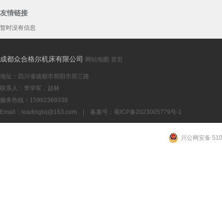
友情链接
暂时没有信息
YK2580数
成都众合格尔机床有限公司
网站地图
首页
地址：四川省成都市简阳市简三路
联系人：李学军，赵林
服务热线：15982369338
Email：
leadinglxj@163.com
|
备案号：蜀ICP备2023005779号-1
成都YK253
川公网安备 5101
机