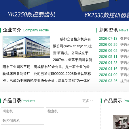
成都众合格尔机床有限公司
企业简介
新闻资讯
Company Profile
News
2026-07-13
数控
成都众合格尔机床有
磨核心装备解析
2026-06-29
研齿
限公司(www.cdzhjc.cn)主
噪与精度提升的关
2026-06-02
研齿
营:研齿机。公司成立于
全流程
2026-05-11
研齿
2007年，坐落于四川省简
略
2026-04-23
研齿
阳市工业园区三期，离成都市50余公里。是一家专业的齿
2026-04-16
研齿
轮机床设备制造厂，公司已通过ISO9001:2008质量认证标
2026-04-09
研齿
准，已成为中国齿轮专业协会会员，是集制造和*为一体的
2026-03-26
提升
民营高科技企业。 公司有生产用房11000平米，有精密
的机械加工设备，*的加工工艺，高精度的测试手段；拥有
产品目录
产品展示
更多>>
Products
Pro
一批善开发、钻技术...
研齿机
检查机
数控刨齿机