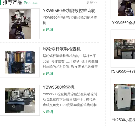
推荐产品
更多>>
Products
YKW9560全功能数控锥齿轮
万能检查机
YKW9560全功能数控锥齿轮万能检查
YKW9560
机
详细
锥齿轮万能
蜗轮蜗杆滚动检查机
蜗轮蜗杆滚动检查机结构:1.蜗杆水平
安装, 可作左右, 上下移动, 便于调整相
对蜗轮的相对位置, 数显表显示数值变
YSK9550平
化.2.蜗轮竖直安装, 可相对蜗杆作前后
详细
移动, 数显表显示蜗轮蜗杆中心距的变
数控滚动检
化.适用范...
YBW9580检查机
YBW9580检查机用涂色法在从动轮制
动负载状态下经短周期运行，模拟检
查轴交角为1170度至40度的锥齿轮和
准双曲面齿轮的接触精度、齿轮啮合
详细
噪声等功能的设备。同时，它提供的
YK2530小
检验数据是修整调整切齿机床及...
齿轮研齿