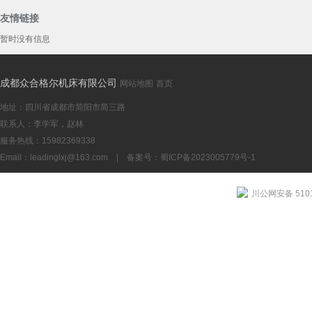
友情链接
暂时没有信息
YK2580数
成都众合格尔机床有限公司
网站地图
首页
地址：四川省成都市简阳市简三路
联系人：李学军，赵林
服务热线：15982369338
Email：
leadinglxj@163.com
|
备案号：蜀ICP备2023005779号-1
成都YK253
川公网安备 5101
机