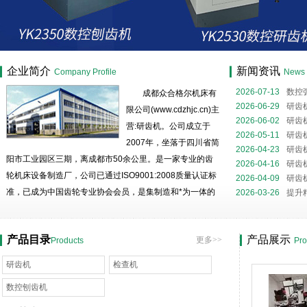
成都众合格尔机床有限公司
企业简介
新闻资讯
Company Profile
News
2026-07-13
数控
成都众合格尔机床有
磨核心装备解析
2026-06-29
研齿
限公司(www.cdzhjc.cn)主
噪与精度提升的关
2026-06-02
研齿
营:研齿机。公司成立于
全流程
2026-05-11
研齿
2007年，坐落于四川省简
略
2026-04-23
研齿
阳市工业园区三期，离成都市50余公里。是一家专业的齿
2026-04-16
研齿
轮机床设备制造厂，公司已通过ISO9001:2008质量认证标
2026-04-09
研齿
准，已成为中国齿轮专业协会会员，是集制造和*为一体的
2026-03-26
提升
民营高科技企业。 公司有生产用房11000平米，有精密
的机械加工设备，*的加工工艺，高精度的测试手段；拥有
产品目录
产品展示
更多>>
Products
Pro
一批善开发、钻技术...
研齿机
检查机
数控刨齿机