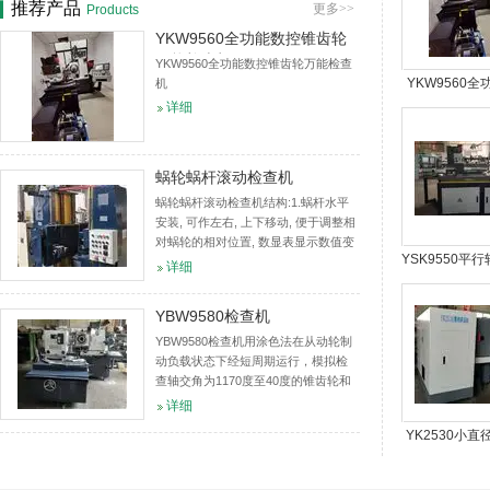
推荐产品
更多>>
Products
YKW9560全功能数控锥齿轮
万能检查机
YKW9560全功能数控锥齿轮万能检查
YKW9560
机
详细
锥齿轮万能
蜗轮蜗杆滚动检查机
蜗轮蜗杆滚动检查机结构:1.蜗杆水平
安装, 可作左右, 上下移动, 便于调整相
对蜗轮的相对位置, 数显表显示数值变
YSK9550平
化.2.蜗轮竖直安装, 可相对蜗杆作前后
详细
移动, 数显表显示蜗轮蜗杆中心距的变
数控滚动检
化.适用范...
YBW9580检查机
YBW9580检查机用涂色法在从动轮制
动负载状态下经短周期运行，模拟检
查轴交角为1170度至40度的锥齿轮和
准双曲面齿轮的接触精度、齿轮啮合
详细
噪声等功能的设备。同时，它提供的
YK2530小
检验数据是修整调整切齿机床及...
齿轮研齿