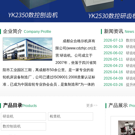
成都众合格尔机床有限公司
企业简介
新闻资讯
Company Profile
News
2026-07-13
数控
成都众合格尔机床有
磨核心装备解析
2026-06-29
研齿
限公司(www.cdzhjc.cn)主
噪与精度提升的关
2026-06-02
研齿
营:研齿机。公司成立于
全流程
2026-05-11
研齿
2007年，坐落于四川省简
略
2026-04-23
研齿
阳市工业园区三期，离成都市50余公里。是一家专业的齿
2026-04-16
研齿
轮机床设备制造厂，公司已通过ISO9001:2008质量认证标
2026-04-09
研齿
准，已成为中国齿轮专业协会会员，是集制造和*为一体的
2026-03-26
提升
民营高科技企业。 公司有生产用房11000平米，有精密
的机械加工设备，*的加工工艺，高精度的测试手段；拥有
产品目录
产品展示
更多>>
Products
Pro
一批善开发、钻技术...
研齿机
检查机
数控刨齿机