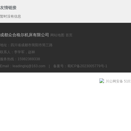
友情链接
暂时没有信息
YK2580数
成都众合格尔机床有限公司
网站地图
首页
地址：四川省成都市简阳市简三路
联系人：李学军，赵林
服务热线：15982369338
Email：
leadinglxj@163.com
|
备案号：蜀ICP备2023005779号-1
成都YK253
川公网安备 5101
机