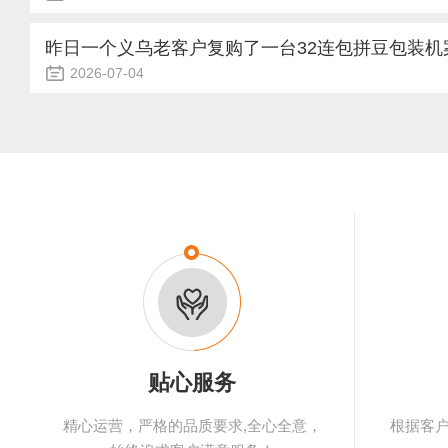
生产需求，我们为其匹配这款加大料仓、全域防静电的24头智能
全自动粉末分装机是粉体物料自动化分装、定量灌装的核心设
可实现多色拼豆同步分装，杜绝串色混料问题，专属防静电工艺
工、新材料等行业，凭借自动化、高精度、高效率的分装优势
昨日一个义乌老客户复购了一台32连包拼豆包装机
储料仓大幅减少补料频次，适配客户长时间连续量产作业...
产。粉体物料具备易结块、易吸附、流动性差异大的特性，设备
2026-07-04
导致分装中断、定量偏差、物料浪费、设备磨损等问题，规范卡
昨日一个义乌老客户复购了一台32连包拼豆包装机案例昨日，
技术体系，是保障设备连续稳定运行的关键。全自动粉末分装机
了32连包拼豆包装机的复购发货。这位客户此前已采购过我们
特性、设备结构、运行工况、运维保养四大方面。物料层面，粉体受
机器的稳定性能和高效产能给予了高度评价。此次再次选择复购
量的充分肯定，更是对我们售后服务与技术支持的极大信任。义
工益智玩具的市场需求持续旺盛。针对拼豆体积小、包装规格多
够实现精准计量与高速封装，大幅提升了包装效率，有效降低...
贴心服务
精心运营，严格的品质要求,全心全意，
根据客