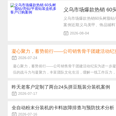
义乌市场爆款热销60头树脂钻
案例近期义乌美甲、饰品辅料
亮钻、平底异形钻等跨境爆款
2026-08-04
化出货需求迎来爆发式增长。
难题，我司60头专用装盒机
的核心优势，...
凝心聚力，蓄势前行——公司销售骨干团建活动纪
2026-07-24
凝心聚力，蓄势前行——公司销售骨干团建活动纪实为进一步凝
伍的战斗力与凝聚力，丰富团队文化生活，缓解一线工作压力，
专项团建活动。本次活动旨在表彰骨干辛勤付出、促进团队交
量。销售团队作为公司经营发展的核心力量，长期奋战在市场一
昨天老客户定制了两台24头拼豆瓶装分装机案例
骨干始终坚守岗位、迎难而上，凭借扎实的业务能力和拼搏的奋
2026-07-17
为公司业绩稳步增长提供了坚实保障。本次团建特意面向销售骨干专
昨天老客户定制了两台24头拼豆瓶装分装机案例昨日，我司长
台24头拼豆瓶装防静电分装机。该客户主营DIY拼豆成品加工
全自动粉末分装机的卡料故障排查与预防技术分析
有人工分装设备效率低下、易串色、静电粘料等问题凸显，严重
2026-07-16