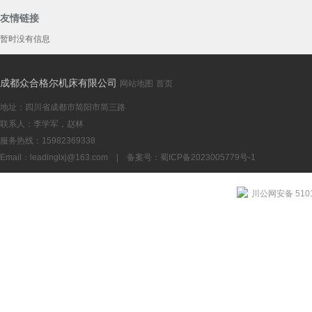
友情链接
暂时没有信息
YK2580数
成都众合格尔机床有限公司
网站地图
首页
地址：四川省成都市简阳市简三路
联系人：李学军，赵林
服务热线：15982369338
Email：
leadinglxj@163.com
|
备案号：蜀ICP备2023005779号-1
成都YK253
川公网安备 5101
机