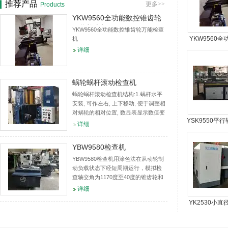
推荐产品
更多>>
Products
YKW9560全功能数控锥齿轮
万能检查机
YKW9560全功能数控锥齿轮万能检查
YKW9560
机
详细
锥齿轮万能
蜗轮蜗杆滚动检查机
蜗轮蜗杆滚动检查机结构:1.蜗杆水平
安装, 可作左右, 上下移动, 便于调整相
对蜗轮的相对位置, 数显表显示数值变
YSK9550平
化.2.蜗轮竖直安装, 可相对蜗杆作前后
详细
移动, 数显表显示蜗轮蜗杆中心距的变
数控滚动检
化.适用范...
YBW9580检查机
YBW9580检查机用涂色法在从动轮制
动负载状态下经短周期运行，模拟检
查轴交角为1170度至40度的锥齿轮和
准双曲面齿轮的接触精度、齿轮啮合
详细
噪声等功能的设备。同时，它提供的
YK2530小
检验数据是修整调整切齿机床及...
齿轮研齿