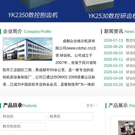
成都众合格尔机床有限公司
企业简介
新闻资讯
Company Profile
News
2026-07-13
数控
成都众合格尔机床有
磨核心装备解析
2026-06-29
研齿
限公司(www.cdzhjc.cn)主
噪与精度提升的关
2026-06-02
研齿
营:研齿机。公司成立于
全流程
2026-05-11
研齿
2007年，坐落于四川省简
略
2026-04-23
研齿
阳市工业园区三期，离成都市50余公里。是一家专业的齿
2026-04-16
研齿
轮机床设备制造厂，公司已通过ISO9001:2008质量认证标
2026-04-09
研齿
准，已成为中国齿轮专业协会会员，是集制造和*为一体的
2026-03-26
提升
民营高科技企业。 公司有生产用房11000平米，有精密
的机械加工设备，*的加工工艺，高精度的测试手段；拥有
产品目录
产品展示
更多>>
Products
Pro
一批善开发、钻技术...
研齿机
检查机
数控刨齿机