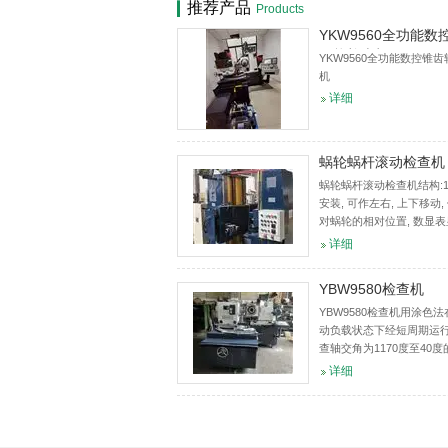
推荐产品
Products
YKW9560全功能数
万能检查机
YKW9560全功能数控锥
机
详细
蜗轮蜗杆滚动检查机
蜗轮蜗杆滚动检查机结构:1
安装, 可作左右, 上下移动
对蜗轮的相对位置, 数显
化.2.蜗轮竖直安装, 可相
详细
移动, 数显表显示蜗轮蜗
化.适用范...
YBW9580检查机
YBW9580检查机用涂色
动负载状态下经短周期运
查轴交角为1170度至40
准双曲面齿轮的接触精度
详细
噪声等功能的设备。同时
检验数据是修整调整切齿机床