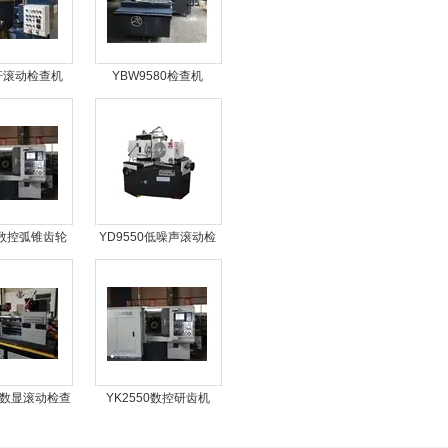
杆滚动检查机
YBW9580检查机
0数控弧锥齿轮
YD9550低噪声滚动检
研齿机
查机
0B数显滚动检查
YK2550数控研齿机
机