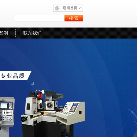
返回首页
>
案例
联系我们
联系人：
李学军
赵林
手机：
15982369338
18989101631