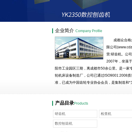
成都众合格尔机床有限公
企业简介
Company Profile
成都众合格
限公司(www.cdzh
营:研齿机。公
2007年，坐落
阳市工业园区三期，离成都市50余公里。是一家
轮机床设备制造厂，公司已通过ISO9001:2008
准，已成为中国齿轮专业协会会员，是集制造和*
民营高科技企业。 公司有生产用房11000平
的机械加工设备，*的加工工艺，高精度的测试手
产品目录
Products
一批善开发、钻技术...
研齿机
检查机
数控刨齿机