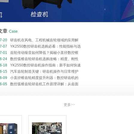
文章
Case
7-20
研齿机在风电、工程机械齿轮领域的应用解
7-07
YK2550数控研齿机选购必看：性能指标与选
指南
7-01
齿轮传动噪音如何降低？揭秘小直径数控锥
齿机的齿面修形核心技术
6-24
数控弧锥齿轮研齿机选购攻略：精度、刚性
效率解析
6-18
YK2550数控研齿机操作指南：新手如何快速
刀与循环调整？
6-15
汽车齿轮制造关键：研齿机操作与日常维护
6-09
小直径锥齿轮精度提升利器：数控研齿机的
理与核心优势
6-05
数控弧锥齿轮研齿机工作原理详解：从齿面
析到研磨轨迹优化
更多>>