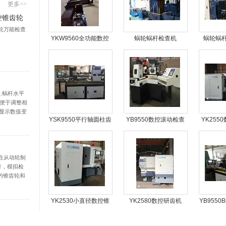
更多>>
控锥齿轮
齿轮万能检查
YKW9560全功能数控
蜗轮蜗杆检查机
蜗轮蜗
锥齿轮万能检查机
.蜗杆水平
, 便于调整相
表显示数值变
YSK9550平行轴圆柱齿
YB9550数控滚动检查
YK255
对蜗杆作前后
杆中心距的变
数控滚动检查机
机
法在从动轮制
行，模拟检
度的锥齿轮和
、齿轮啮合
，它提供的
YK2530小直径数控锥
YK2580数控研齿机
YB955
及...
齿轮研齿机