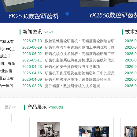
司
新闻资讯
技术
News
2026-07-13
数控弧锥齿轮研齿机：高精度齿轮副啮合研
2026-0
尔机床有
磨核心装备解析
2026-06-29
研齿机在汽车变速箱齿轮加工中的优势：降
析
2026-0
jc.cn)主
噪与精度提升的关键设备
2026-06-02
研齿机核心技术解析：高精度齿轮研磨工艺
型实用
2026-0
司成立于
全流程
2026-05-11
研齿机主轴系统热变形机理及其在线补偿策
齿轮研
2026-0
于四川省简
略
2026-04-23
研齿机的安全操作规程与注意事项
与加工
2026-0
专业的齿
2026-04-16
研齿机工作原理及在齿轮精密加工中的应用
掌握对
2026-0
质量认证标
2026-04-09
研齿机购买注意事项，避免踩雷经验分享
技巧
2026-0
为一体的
2026-03-26
提升精度：数控研齿机的技术进展
工作原
2026-0
接触分
米，有精密
段；拥有
产品展示
更多>>
Products